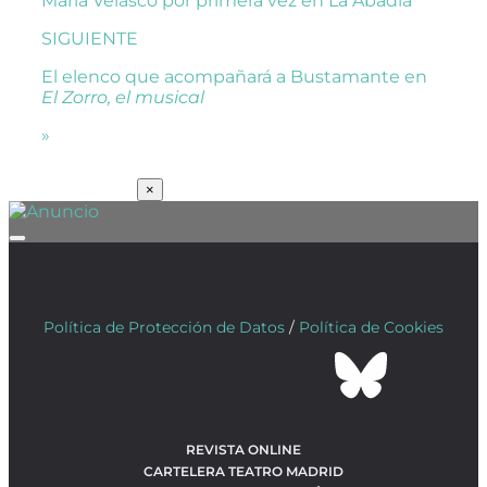
María Velasco por primera vez en La Abadía
SIGUIENTE
El elenco que acompañará a Bustamante en
El Zorro, el musical
»
SUSCRÍBETE
×
Política de Protección de Datos
/
Política de Cookies
REVISTA ONLINE
CARTELERA TEATRO MADRID