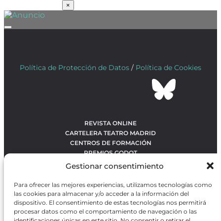
SUSCRÍBETE
×
Política de Protección de Datos
/
Política de Cookies
REVISTA ONLINE
CARTELERA TEATRO MADRID
CENTROS DE FORMACIÓN
PREMIOS GODOT
CONCURSOS
Gestionar consentimiento
SOBRE NOSOTROS
CONTACTO
Para ofrecer las mejores experiencias, utilizamos tecnologías como
OBRAS MÁS VOTADAS
las cookies para almacenar y/o acceder a la información del
RANKING MEJORES OBRAS
dispositivo. El consentimiento de estas tecnologías nos permitirá
procesar datos como el comportamiento de navegación o las
BÚSQUEDA AVANZADA DE OBRAS
identificaciones únicas en este sitio. No consentir o retirar el