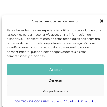
Gestionar consentimiento
Para ofrecer las mejores experiencias, utilizamos tecnologías como
las cookies para almacenar y/o acceder a la información del
dispositivo. El consentimiento de estas tecnologías nos permitirá
procesar datos como el comportamiento de navegación o las
identificaciones únicas en este sitio. No consentir o retirar el
consentimiento, puede afectar negativamente a ciertas
características y funciones.
20 Jornadas sobre Teatro Clásico en Olmedo
julio 31, 2026
Aceptar
Una edición más pudimos disfrutar de algunas de
las interesantes sesiones que, del 20 al 22 de julio,
Denegar
albergó esta iniciativa del festival de la Villa del
Caballero.
Ver preferencias
POLÍTICA DE COOKIES
Aviso legal / Política de Privacidad