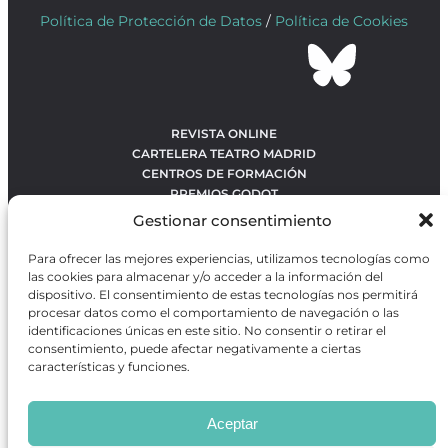
Política de Protección de Datos
/
Política de Cookies
REVISTA ONLINE
CARTELERA TEATRO MADRID
CENTROS DE FORMACIÓN
PREMIOS GODOT
CONCURSOS
Gestionar consentimiento
SOBRE NOSOTROS
CONTACTO
Para ofrecer las mejores experiencias, utilizamos tecnologías como
OBRAS MÁS VOTADAS
las cookies para almacenar y/o acceder a la información del
RANKING MEJORES OBRAS
dispositivo. El consentimiento de estas tecnologías nos permitirá
procesar datos como el comportamiento de navegación o las
BÚSQUEDA AVANZADA DE OBRAS
identificaciones únicas en este sitio. No consentir o retirar el
consentimiento, puede afectar negativamente a ciertas
características y funciones.
Revista GODOT
es una revista independiente especializada
en información sobre artes escénicas de Madrid, gratuita y
Aceptar
que se distribuye en espacios escénicos, además de otros