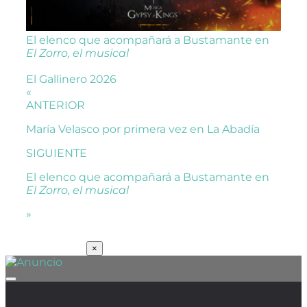
El elenco que acompañará a Bustamante en
El Zorro, el musical
El Gallinero 2026
«
ANTERIOR
María Velasco por primera vez en La Abadía
SIGUIENTE
El elenco que acompañará a Bustamante en
El Zorro, el musical
»
SUSCRÍBETE
×