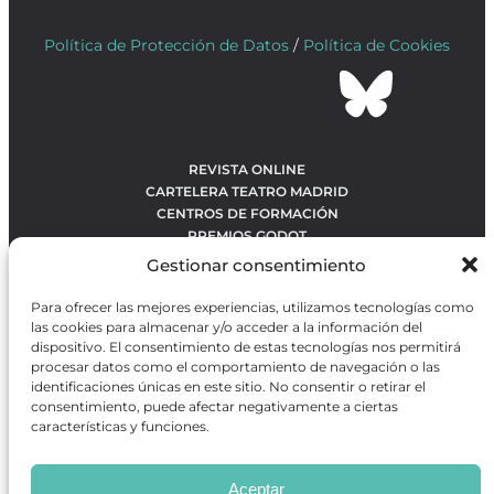
Política de Protección de Datos
/
Política de Cookies
REVISTA ONLINE
CARTELERA TEATRO MADRID
CENTROS DE FORMACIÓN
PREMIOS GODOT
CONCURSOS
Gestionar consentimiento
SOBRE NOSOTROS
CONTACTO
Para ofrecer las mejores experiencias, utilizamos tecnologías como
OBRAS MÁS VOTADAS
las cookies para almacenar y/o acceder a la información del
RANKING MEJORES OBRAS
dispositivo. El consentimiento de estas tecnologías nos permitirá
procesar datos como el comportamiento de navegación o las
BÚSQUEDA AVANZADA DE OBRAS
identificaciones únicas en este sitio. No consentir o retirar el
consentimiento, puede afectar negativamente a ciertas
características y funciones.
Revista GODOT
es una revista independiente especializada
en información sobre artes escénicas de Madrid, gratuita y
Aceptar