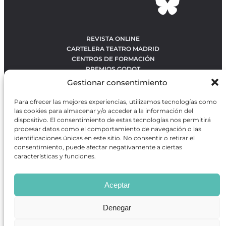
REVISTA ONLINE
CARTELERA TEATRO MADRID
CENTROS DE FORMACIÓN
PREMIOS GODOT
CONCURSOS
Gestionar consentimiento
SOBRE NOSOTROS
CONTACTO
Para ofrecer las mejores experiencias, utilizamos tecnologías como
OBRAS MÁS VOTADAS
las cookies para almacenar y/o acceder a la información del
RANKING MEJORES OBRAS
dispositivo. El consentimiento de estas tecnologías nos permitirá
procesar datos como el comportamiento de navegación o las
BÚSQUEDA AVANZADA DE OBRAS
identificaciones únicas en este sitio. No consentir o retirar el
consentimiento, puede afectar negativamente a ciertas
características y funciones.
Revista GODOT
es una revista independiente especializada
en información sobre artes escénicas de Madrid, gratuita y
Aceptar
que se distribuye en espacios escénicos, además de otros
puntos de interés turístico y de ocio de la capital.
Denegar