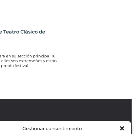
e Teatro Clásico de
ará en su sección principal 16
 ellos son extremeños y están
propio festival.
Gestionar consentimiento
Revista GODOT
es una revista