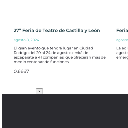
27ª Feria de Teatro de Castilla y León
Feria
agosto 8, 2024
agosto 
El gran evento que tendrá lugar en Ciudad
La edi
Rodrigo del 20 al 24 de agosto servirá de
agost
escaparate a 41 compañías, que ofrecerán más de
emerge
medio centenar de funciones.
SUSCRÍBETE
×