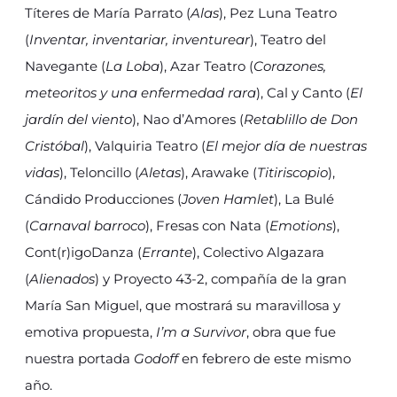
Títeres de María Parrato (
Alas
), Pez Luna Teatro
(
Inventar, inventariar, inventurear
), Teatro del
Navegante (
La Loba
), Azar Teatro (
Corazones,
meteoritos y una enfermedad rara
), Cal y Canto (
El
jardín del viento
), Nao d’Amores (
Retablillo de Don
Cristóbal
), Valquiria Teatro (
El mejor día de nuestras
vidas
), Teloncillo (
Aletas
), Arawake (
Titiriscopio
),
Cándido Producciones (
Joven Hamlet
), La Bulé
(
Carnaval barroco
), Fresas con Nata (
Emotions
),
Cont(r)igoDanza (
Errante
), Colectivo Algazara
(
Alienados
) y Proyecto 43-2, compañía de la gran
María San Miguel, que mostrará su maravillosa y
emotiva propuesta,
I’m a Survivor
, obra que fue
nuestra portada
Godoff
en febrero de este mismo
año.