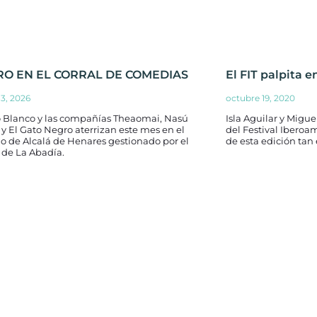
RO EN EL CORRAL DE COMEDIAS
El FIT palpita e
13, 2026
octubre 19, 2020
o Blanco y las compañías Theaomai, Nasú
Isla Aguilar y Migu
 y El Gato Negro aterrizan este mes en el
del Festival Iberoa
o de Alcalá de Henares gestionado por el
de esta edición tan 
 de La Abadía.