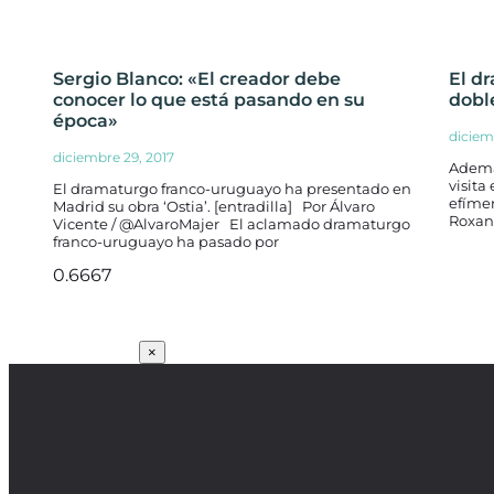
Sergio Blanco: «El creador debe
El d
conocer lo que está pasando en su
dobl
época»
diciem
diciembre 29, 2017
Ademá
visita
El dramaturgo franco-uruguayo ha presentado en
efím
Madrid su obra ‘Ostia’. [entradilla] Por Álvaro
Roxan
Vicente / @AlvaroMajer El aclamado dramaturgo
franco-uruguayo ha pasado por
SUSCRÍBETE
×