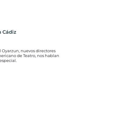
n Cádiz
el Oyarzun, nuevos directores
mericano de Teatro, nos hablan
especial.