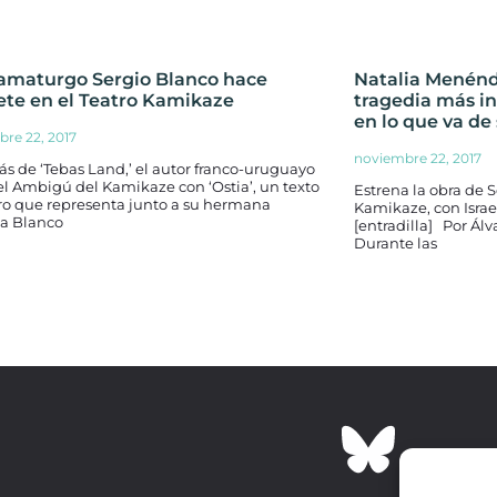
ramaturgo Sergio Blanco hace
Natalia Menénd
ete en el Teatro Kamikaze
tragedia más in
en lo que va de 
bre 22, 2017
noviembre 22, 2017
s de ‘Tebas Land,’ el autor franco-uruguayo
 el Ambigú del Kamikaze con ‘Ostia’, un texto
Estrena la obra de 
ero que representa junto a su hermana
Kamikaze, con Israe
a Blanco
[entradilla] Por Ál
Durante las