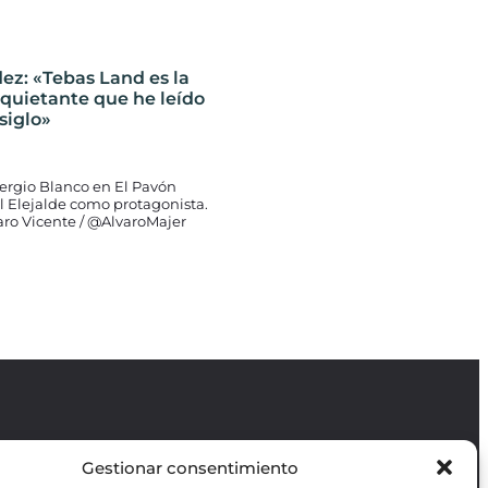
ez: «Tebas Land es la
quietante que he leído
siglo»
Sergio Blanco en El Pavón
l Elejalde como protagonista.
varo Vicente / @AlvaroMajer
Gestionar consentimiento
Revista GODOT
es una revista