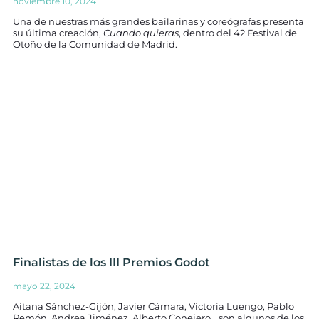
noviembre 10, 2024
Una de nuestras más grandes bailarinas y coreógrafas presenta
su última creación,
Cuando quieras
, dentro del 42 Festival de
Otoño de la Comunidad de Madrid.
Finalistas de los III Premios Godot
mayo 22, 2024
Aitana Sánchez-Gijón, Javier Cámara, Victoria Luengo, Pablo
Remón, Andrea Jiménez, Alberto Conejero… son algunos de los