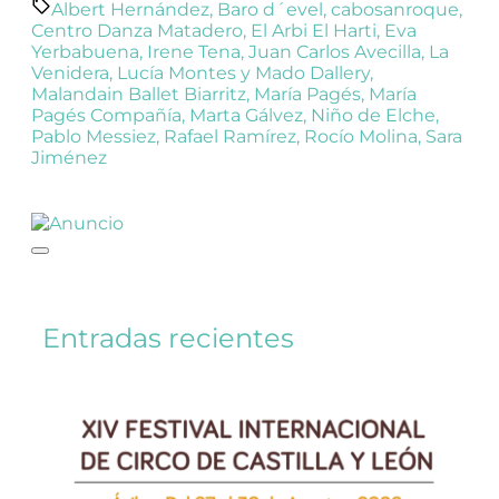
Albert Hernández
,
Baro d´evel
,
cabosanroque
,
Centro Danza Matadero
,
El Arbi El Harti
,
Eva
Yerbabuena
,
Irene Tena
,
Juan Carlos Avecilla
,
La
Venidera
,
Lucía Montes y Mado Dallery
,
Malandain Ballet Biarritz
,
María Pagés
,
María
Pagés Compañía
,
Marta Gálvez
,
Niño de Elche
,
Pablo Messiez
,
Rafael Ramírez
,
Rocío Molina
,
Sara
Jiménez
Entradas recientes