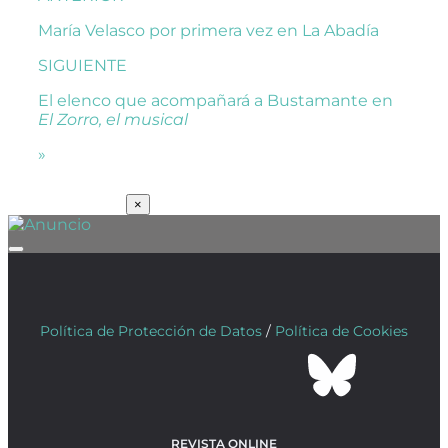
María Velasco por primera vez en La Abadía
SIGUIENTE
El elenco que acompañará a Bustamante en
El Zorro, el musical
»
SUSCRÍBETE
×
Política de Protección de Datos
/
Política de Cookies
REVISTA ONLINE