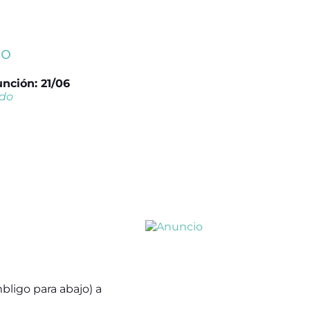
ro
unción: 21/06
rdo
ligo para abajo) a