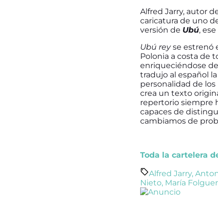
Alfred Jarry, autor 
caricatura de uno d
versión de
Ubú
, es
Ubú rey
se estrenó e
Polonia a costa de 
enriqueciéndose de 
tradujo al español l
personalidad de los 
crea un texto origina
repertorio siempre 
capaces de distingu
cambiamos de probl
Toda la cartelera 
Alfred Jarry
,
Anton
Nieto
,
María Folguer