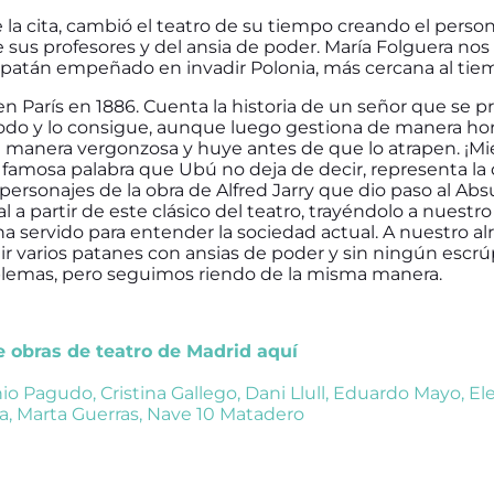
de la cita, cambió el teatro de su tiempo creando el perso
e sus profesores y del ansia de poder. María Folguera no
e patán empeñado en invadir Polonia, más cercana al tie
n París en 1886. Cuenta la historia de un señor que se 
todo y lo consigue, aunque luego gestiona de manera ho
manera vergonzosa y huye antes de que lo atrapen. ¡Mie
a famosa palabra que Ubú no deja de decir, representa la
personajes de la obra de Alfred Jarry que dio paso al Abs
l a partir de este clásico del teatro, trayéndolo a nuestro 
ha servido para entender la sociedad actual. A nuestro 
ir varios patanes con ansias de poder y sin ningún escrú
emas, pero seguimos riendo de la misma manera.
de obras de teatro de Madrid aquí
io Pagudo
,
Cristina Gallego
,
Dani Llull
,
Eduardo Mayo
,
El
a
,
Marta Guerras
,
Nave 10 Matadero