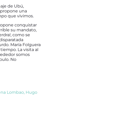
naje de Ubú,
s propone una
mpo que vivimos.
propone conquistar
rrible su mandato,
rdra!, como se
 disparatada
urdo. María Folguera
tiempo. La visita al
alrededor somos
pulo. No
ena Lombao
,
Hugo