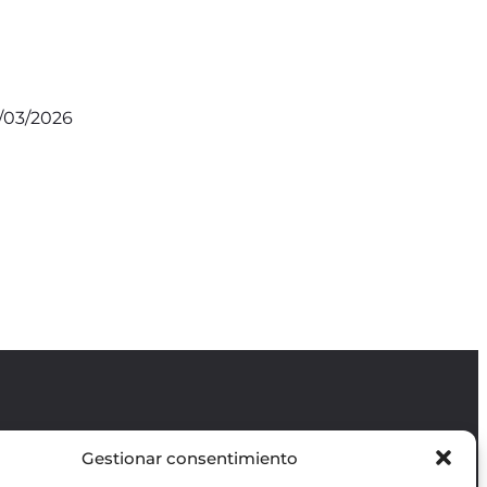
8/03/2026
Gestionar consentimiento
Revista GODOT
es una revista
independiente especializada en información