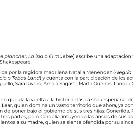
e plancher, La isla
o
El mueble
) escribe una adaptación
 Shakespeare.
gida por la regidora madrileña Natalia Menéndez (
Alegría 
cio
o
Tebas Land
) y cuenta con la participación de los 
güello, Sara Rivero, Amaia Sagasti, Marta Guerras, Lander 
ión que da la vuelta a la historia clásica shakesperiana, d
a Lear, quien domina un vasto territorio que ahora, ya co
ón de poner bajo el gobierno de sus tres hijas: Gonerilda, 
en tres partes, pero Cordelia, intuyendo las ansias de sus
ntos a su madre, quien se siente ofendida por su since