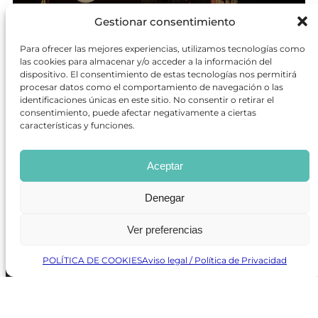
Gestionar consentimiento
Para ofrecer las mejores experiencias, utilizamos tecnologías como
las cookies para almacenar y/o acceder a la información del
Finalizado: 18/06/2026 - 19/06/2026
dispositivo. El consentimiento de estas tecnologías nos permitirá
La teoría de la abuela
procesar datos como el comportamiento de navegación o las
identificaciones únicas en este sitio. No consentir o retirar el
SUSCRÍBETE
×
consentimiento, puede afectar negativamente a ciertas
características y funciones.
Aceptar
Política de Protección de Datos
/
Política de Cookies
Denegar
Ver preferencias
POLÍTICA DE COOKIES
Aviso legal / Política de Privacidad
REVISTA ONLINE
CARTELERA TEATRO MADRID
CENTROS DE FORMACIÓN
PREMIOS GODOT