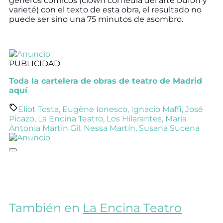
géneros cómicos (clown comedia del arte bufón y
varieté) con el texto de esta obra, el resultado no
puede ser sino una 75 minutos de asombro.
PUBLICIDAD
Toda la cartelera de obras de teatro de Madrid
aquí
Eliot Tosta
,
Eugène Ionesco
,
Ignacio Maffi
,
José
Picazo
,
La Encina Teatro
,
Los Hilarantes
,
Maria
Antonia Martín Gil
,
Nessa Martín
,
Susana Sucena
También en
La Encina Teatro