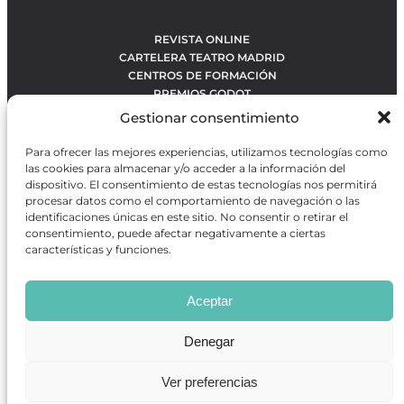
REVISTA ONLINE
CARTELERA TEATRO MADRID
CENTROS DE FORMACIÓN
PREMIOS GODOT
CONCURSOS
Gestionar consentimiento
SOBRE NOSOTROS
CONTACTO
Para ofrecer las mejores experiencias, utilizamos tecnologías como
OBRAS MÁS VOTADAS
las cookies para almacenar y/o acceder a la información del
RANKING MEJORES OBRAS
dispositivo. El consentimiento de estas tecnologías nos permitirá
procesar datos como el comportamiento de navegación o las
BÚSQUEDA AVANZADA DE OBRAS
identificaciones únicas en este sitio. No consentir o retirar el
consentimiento, puede afectar negativamente a ciertas
características y funciones.
Revista GODOT
es una revista independiente especializada
en información sobre artes escénicas de Madrid, gratuita y
Aceptar
que se distribuye en espacios escénicos, además de otros
puntos de interés turístico y de ocio de la capital.
Denegar
Ver preferencias
Revista de Artes Escénicas GODOT © 2026