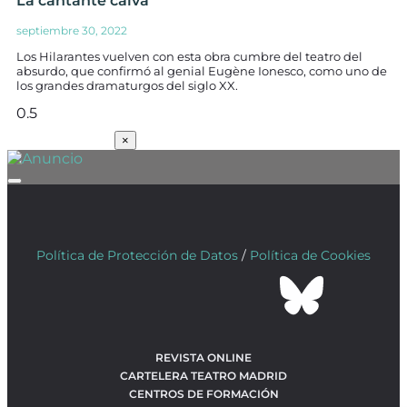
La cantante calva
septiembre 30, 2022
Los Hilarantes vuelven con esta obra cumbre del teatro del
absurdo, que confirmó al genial Eugène Ionesco, como uno de
los grandes dramaturgos del siglo XX.
SUSCRÍBETE
×
Política de Protección de Datos
/
Política de Cookies
REVISTA ONLINE
CARTELERA TEATRO MADRID
CENTROS DE FORMACIÓN