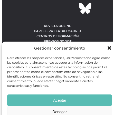
REVISTA ONLINE
CARTELERA TEATRO MADRID
CENTROS DE FORMACIÓN
PREMIOS GODOT
CONCURSOS
Gestionar consentimiento
SOBRE NOSOTROS
CONTACTO
Para ofrecer las mejores experiencias, utilizamos tecnologías como
OBRAS MÁS VOTADAS
las cookies para almacenar y/o acceder a la información del
RANKING MEJORES OBRAS
dispositivo. El consentimiento de estas tecnologías nos permitirá
procesar datos como el comportamiento de navegación o las
BÚSQUEDA AVANZADA DE OBRAS
identificaciones únicas en este sitio. No consentir o retirar el
consentimiento, puede afectar negativamente a ciertas
características y funciones.
Revista GODOT
es una revista independiente especializada
en información sobre artes escénicas de Madrid, gratuita y
Aceptar
que se distribuye en espacios escénicos, además de otros
puntos de interés turístico y de ocio de la capital.
Denegar