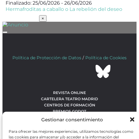
Finalizado: 25/06/2026 - 26/06/2026
Hermafroditas a caballo o La rebelión del deseo
SUSCRÍBETE
×
Política de Protección de Datos
/
Política de Cookies
REVISTA ONLINE
CARTELERA TEATRO MADRID
CENTROS DE FORMACIÓN
PREMIOS GODOT
CONCURSOS
Gestionar consentimiento
SOBRE NOSOTROS
CONTACTO
Para ofrecer las mejores experiencias, utilizamos tecnologías como
OBRAS MÁS VOTADAS
las cookies para almacenar y/o acceder a la información del