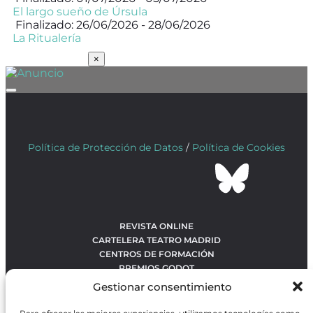
El largo sueño de Úrsula
Finalizado: 26/06/2026 - 28/06/2026
La Ritualería
SUSCRÍBETE
×
Política de Protección de Datos
/
Política de Cookies
REVISTA ONLINE
CARTELERA TEATRO MADRID
CENTROS DE FORMACIÓN
PREMIOS GODOT
CONCURSOS
Gestionar consentimiento
SOBRE NOSOTROS
CONTACTO