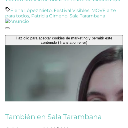
Elena López Nieto
,
Festival Visibles
,
MOVE arte
para todos
,
Patricia Gimeno
,
Sala Tarambana
Haz clic para aceptar cookies de marketing y permitir este
contenido (Translation error)
También en
Sala Tarambana