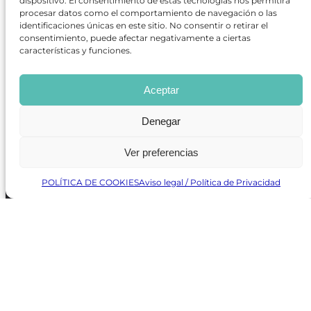
dispositivo. El consentimiento de estas tecnologías nos permitirá
procesar datos como el comportamiento de navegación o las
REVISTA ONLINE
identificaciones únicas en este sitio. No consentir o retirar el
consentimiento, puede afectar negativamente a ciertas
CARTELERA TEATRO MADRID
características y funciones.
CENTROS DE FORMACIÓN
PREMIOS GODOT
CONCURSOS
Aceptar
SOBRE NOSOTROS
CONTACTO
Denegar
OBRAS MÁS VOTADAS
RANKING MEJORES OBRAS
BÚSQUEDA AVANZADA DE OBRAS
Ver preferencias
POLÍTICA DE COOKIES
Aviso legal / Política de Privacidad
Revista GODOT
es una revista independiente especializada
en información sobre artes escénicas de Madrid, gratuita y
que se distribuye en espacios escénicos, además de otros
puntos de interés turístico y de ocio de la capital.
Revista de Artes Escénicas GODOT © 2026