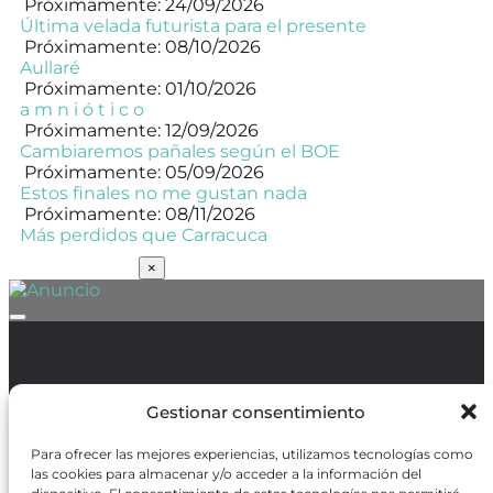
Próximamente: 24/09/2026
Última velada futurista para el presente
Próximamente: 08/10/2026
Aullaré
Próximamente: 01/10/2026
a m n i ó t i c o
Próximamente: 12/09/2026
Cambiaremos pañales según el BOE
Próximamente: 05/09/2026
Estos finales no me gustan nada
Próximamente: 08/11/2026
Más perdidos que Carracuca
SUSCRÍBETE
×
Política de Protección de Datos
/
Política de Cookies
Gestionar consentimiento
Para ofrecer las mejores experiencias, utilizamos tecnologías como
las cookies para almacenar y/o acceder a la información del