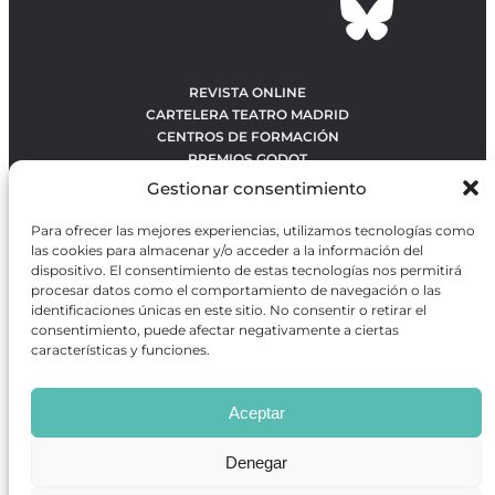
REVISTA ONLINE
CARTELERA TEATRO MADRID
CENTROS DE FORMACIÓN
PREMIOS GODOT
CONCURSOS
Gestionar consentimiento
SOBRE NOSOTROS
CONTACTO
Para ofrecer las mejores experiencias, utilizamos tecnologías como
OBRAS MÁS VOTADAS
las cookies para almacenar y/o acceder a la información del
RANKING MEJORES OBRAS
dispositivo. El consentimiento de estas tecnologías nos permitirá
procesar datos como el comportamiento de navegación o las
BÚSQUEDA AVANZADA DE OBRAS
identificaciones únicas en este sitio. No consentir o retirar el
consentimiento, puede afectar negativamente a ciertas
características y funciones.
Revista GODOT
es una revista independiente especializada
en información sobre artes escénicas de Madrid, gratuita y
Aceptar
que se distribuye en espacios escénicos, además de otros
puntos de interés turístico y de ocio de la capital.
Denegar