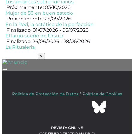
Los amantes sobrehumanos
Próximamente: 03/10/2026
Mujer de 50 en buen estado
Próximamente: 25/09/2026
En la Red, la estética de la perfección
Finalizado: 01/07/2026 - 05/07/2026
El largo sueño de Úrsula
Finalizado: 26/06/2026 - 28/06/2026
La Ritualería
SUSCRÍBETE
×
Política de Protección de Datos
/
Política de Cookies
REVISTA ONLINE
CARTELERA TEATRO MADRID