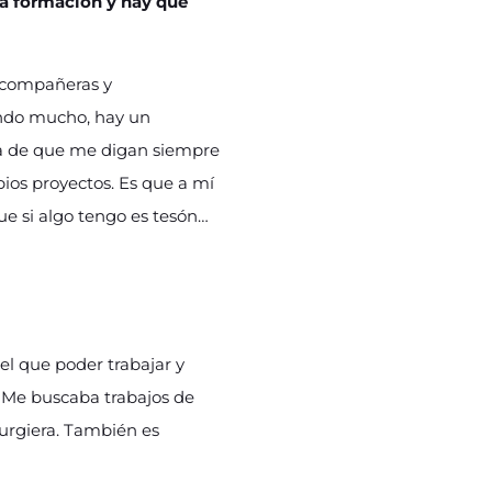
la formación y hay que
 compañeras y
endo mucho, hay un
da de que me digan siempre
pios proyectos. Es que a mí
ue si algo tengo es tesón…
 el que poder trabajar y
. Me buscaba trabajos de
surgiera. También es