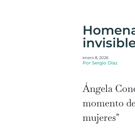
Homenaj
invisibl
enero 8, 2026
Por Sergio Díaz
Ángela Cond
momento d
mujeres"