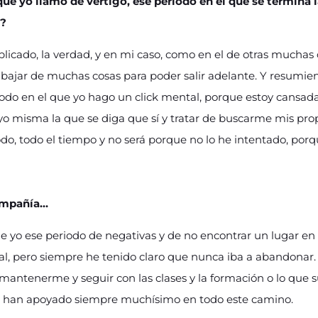
ue yo llamo de vértigo, ese periodo en el que se termina 
l?
cado, la verdad, y en mi caso, como en el de otras muchas
bajar de muchas cosas para poder salir adelante. Y resumi
do en el que yo hago un click mental, porque estoy cansa
 yo misma la que se diga que sí y tratar de buscarme mis pro
o, todo el tiempo y no será porque no lo he intentado, porq
ompañía…
que yo ese periodo de negativas y de no encontrar un lugar en
al, pero siempre he tenido claro que nunca iba a abandonar
antenerme y seguir con las clases y la formación o lo que 
 han apoyado siempre muchísimo en todo este camino.