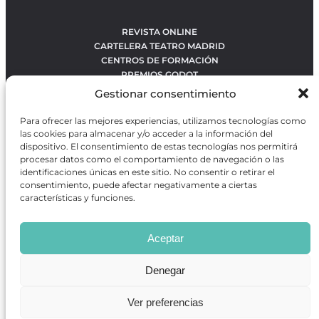
REVISTA ONLINE
CARTELERA TEATRO MADRID
CENTROS DE FORMACIÓN
PREMIOS GODOT
CONCURSOS
Gestionar consentimiento
SOBRE NOSOTROS
CONTACTO
Para ofrecer las mejores experiencias, utilizamos tecnologías como
OBRAS MÁS VOTADAS
las cookies para almacenar y/o acceder a la información del
RANKING MEJORES OBRAS
dispositivo. El consentimiento de estas tecnologías nos permitirá
procesar datos como el comportamiento de navegación o las
BÚSQUEDA AVANZADA DE OBRAS
identificaciones únicas en este sitio. No consentir o retirar el
consentimiento, puede afectar negativamente a ciertas
características y funciones.
Revista GODOT
es una revista independiente especializada
en información sobre artes escénicas de Madrid, gratuita y
Aceptar
que se distribuye en espacios escénicos, además de otros
puntos de interés turístico y de ocio de la capital.
Denegar
Ver preferencias
Revista de Artes Escénicas GODOT © 2026