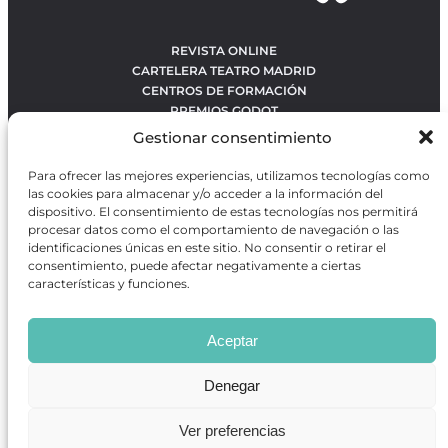
REVISTA ONLINE
CARTELERA TEATRO MADRID
CENTROS DE FORMACIÓN
PREMIOS GODOT
CONCURSOS
Gestionar consentimiento
SOBRE NOSOTROS
CONTACTO
Para ofrecer las mejores experiencias, utilizamos tecnologías como
OBRAS MÁS VOTADAS
las cookies para almacenar y/o acceder a la información del
RANKING MEJORES OBRAS
dispositivo. El consentimiento de estas tecnologías nos permitirá
procesar datos como el comportamiento de navegación o las
BÚSQUEDA AVANZADA DE OBRAS
identificaciones únicas en este sitio. No consentir o retirar el
consentimiento, puede afectar negativamente a ciertas
características y funciones.
Revista GODOT
es una revista independiente especializada
en información sobre artes escénicas de Madrid, gratuita y
Aceptar
que se distribuye en espacios escénicos, además de otros
puntos de interés turístico y de ocio de la capital.
Denegar
Ver preferencias