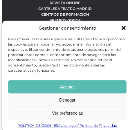
REVISTA ONLINE
CARTELERA TEATRO MADRID
CENTROS DE FORMACIÓN
PREMIOS GODOT
CONCURSOS
Gestionar consentimiento
SOBRE NOSOTROS
CONTACTO
Para ofrecer las mejores experiencias, utilizamos tecnologías como
OBRAS MÁS VOTADAS
las cookies para almacenar y/o acceder a la información del
RANKING MEJORES OBRAS
dispositivo. El consentimiento de estas tecnologías nos permitirá
procesar datos como el comportamiento de navegación o las
BÚSQUEDA AVANZADA DE OBRAS
identificaciones únicas en este sitio. No consentir o retirar el
consentimiento, puede afectar negativamente a ciertas
características y funciones.
Revista GODOT
es una revista independiente especializada
en información sobre artes escénicas de Madrid, gratuita y
Aceptar
que se distribuye en espacios escénicos, además de otros
puntos de interés turístico y de ocio de la capital.
Denegar
Ver preferencias
Revista de Artes Escénicas GODOT © 2026
Desarrollado por
Precise Future
POLÍTICA DE COOKIES
Aviso legal / Política de Privacidad