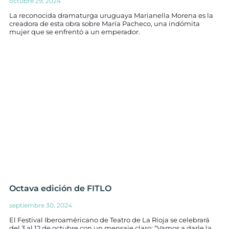
octubre 29, 2024
La reconocida dramaturga uruguaya Marianella Morena es la
creadora de esta obra sobre María Pacheco, una indómita
mujer que se enfrentó a un emperador.
Octava edición de FITLO
septiembre 30, 2024
El Festival Iberoaméricano de Teatro de La Rioja se celebrará
del 3 al 12 de octubre con un mensaje claro: “Vamos a darle la