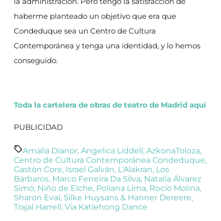
la administración. Pero tengo la satisfacción de
haberme planteado un objetivo que era que
Condeduque sea un Centro de Cultura
Contemporánea y tenga una identidad, y lo hemos
conseguido.
Toda la cartelera de obras de teatro de Madrid aquí
PUBLICIDAD
Amalia Dianor
,
Angelica Liddell
,
AzkonaToloza
,
Centro de Cultura Contemporánea Condeduque
,
Gastón Core
,
Israel Galván
,
L'Alakran
,
Los
Bárbaros
,
Marco Ferreira Da Silva
,
Natalia Álvarez
Simó
,
Niño de Elche
,
Poliana Lima
,
Rocío Molina
,
Sharon Eval
,
Silke Huysans & Hanner Dereere
,
Trajal Harrell
,
Via Katlehong Dance