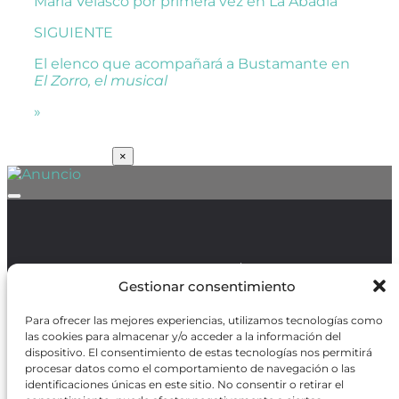
María Velasco por primera vez en La Abadía
SIGUIENTE
El elenco que acompañará a Bustamante en
El Zorro, el musical
»
SUSCRÍBETE
×
Política de Protección de Datos
/
Política de Cookies
Gestionar consentimiento
Para ofrecer las mejores experiencias, utilizamos tecnologías como
las cookies para almacenar y/o acceder a la información del
dispositivo. El consentimiento de estas tecnologías nos permitirá
procesar datos como el comportamiento de navegación o las
REVISTA ONLINE
identificaciones únicas en este sitio. No consentir o retirar el
CARTELERA TEATRO MADRID