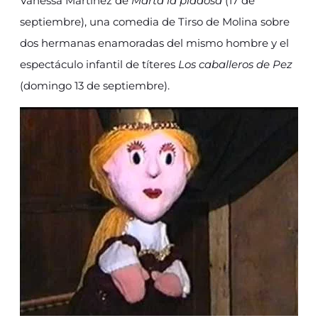
Vanessa Martínez de
Marta la piadosa
(17 de
septiembre), una comedia de Tirso de Molina sobre
dos hermanas enamoradas del mismo hombre y el
espectáculo infantil de títeres
Los caballeros de Pez
(domingo 13 de septiembre).