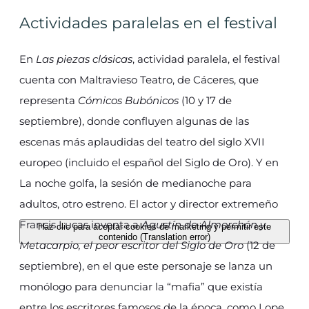
Actividades paralelas en el festival
En
Las piezas clásicas
, actividad paralela, el festival
cuenta con Maltravieso Teatro, de Cáceres, que
representa
Cómicos Bubónicos
(10 y 17 de
septiembre), donde confluyen algunas de las
escenas más aplaudidas del teatro del siglo XVII
europeo (incluido el español del Siglo de Oro). Y en
La noche golfa, la sesión de medianoche para
adultos, otro estreno. El actor y director extremeño
Francis Lucas inventa a
Agustín de Almorchón y
Haz clic para aceptar cookies de marketing y permitir este
contenido (Translation error)
Metacarpio, el peor escritor del Siglo de Oro
(12 de
septiembre), en el que este personaje se lanza un
monólogo para denunciar la “mafia” que existía
entre los escritores famosos de la época, como Lope