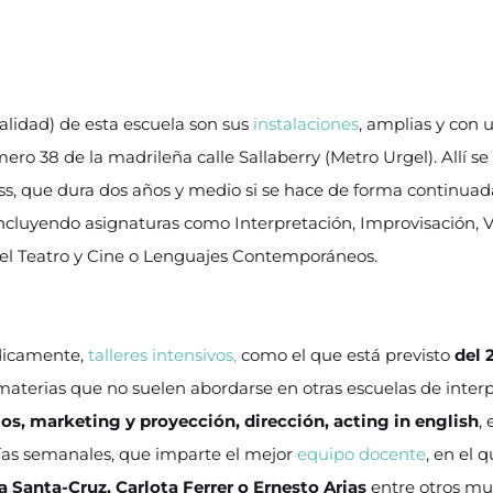
calidad) de esta escuela son sus
instalaciones
, amplias y con 
ero 38 de la madrileña calle Sallaberry (Metro Urgel). Allí s
s, que dura dos años y medio si se hace de forma continuada
ncluyendo asignaturas como Interpretación, Improvisación, 
a del Teatro y Cine o Lenguajes Contemporáneos.
dicamente,
talleres intensivos,
como el que está previsto
del 
aterias que no suelen abordarse en otras escuelas de inter
s, marketing y proyección, dirección, acting in english
, 
ías semanales, que imparte el mejor
equipo docente
, en el 
a Santa-Cruz, Carlota Ferrer o Ernesto Arias
entre otros mu