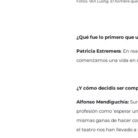
Fotos:
Von Lustig. El hombre que v
¿Qué fue lo primero que un
Patricia Estremera
: En re
comenzamos una vida en com
¿Y cómo decidís ser com
Alfonso Mendiguchía:
Surg
profesión como ‘esperar una
mismas ganas de hacer cos
el teatro nos han llevado a