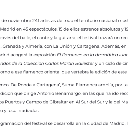
3 de noviembre 241 artistas de todo el territorio nacional most
adrid en 45 espectáculos, 15 de ellos estrenos absolutos y 19
és del baile, el cante y la guitarra, el festival trazará un re
, Granada y Almería, con La Unión y Cartagena. Además, en
drid acogerá la exposición
El flamenco en la dramática luna
ondos de la Colección Carlos Martín Ballester
y un ciclo de c
orno a ese flamenco oriental que vertebra la edición de este
menco. De Ronda a Cartagena’, Suma Flamenca amplía, por ta
dición que dirige Antonio Benamargo, en las que ha ido recog
 Los Puertos y Campo de Gibraltar en Al Sur del Sur y la del 
 y foco irradiador.
gramación del festival se desarrolla en la ciudad de Madrid, 