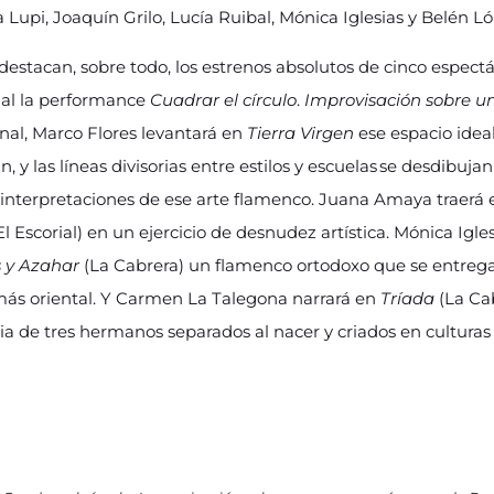
 Lupi, Joaquín Grilo, Lucía Ruibal, Mónica Iglesias y Belén Ló
destacan, sobre todo, los estrenos absolutos de cinco espectá
nal la performance
Cuadrar el círculo
.
Improvisación sobre u
nal, Marco Flores levantará en
Tierra Virgen
ese espacio ideal
an, y las líneas divisorias entre estilos y escuelas se desdibuj
einterpretaciones de ese arte flamenco. Juana Amaya traerá
 Escorial) en un ejercicio de desnudez artística. Mónica Iglesi
és y Azahar
(La Cabrera) un flamenco ortodoxo que se entrega 
 más oriental. Y Carmen La Talegona narrará en
Tríada
(La Cab
toria de tres hermanos separados al nacer y criados en culturas