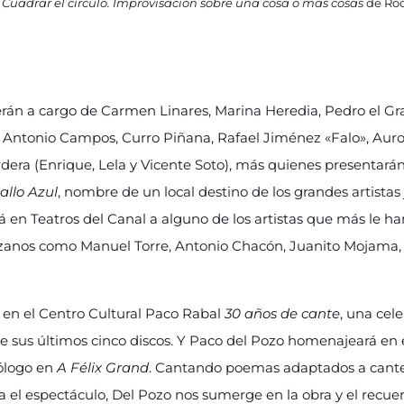
e
Cuadrar el círculo. Improvisación sobre una cosa o más cosas
de Roc
rerán a cargo de Carmen Linares, Marina Heredia, Pedro el Gr
, Antonio Campos, Curro Piñana, Rafael Jiménez «Falo», Auror
dera (Enrique, Lela y Vicente Soto), más quienes presentarán 
allo Azul
, nombre de un local destino de los grandes artistas
 en Teatros del Canal a alguno de los artistas que más le han
erezanos como Manuel Torre, Antonio Chacón, Juanito Mojama, I
 en el Centro Cultural Paco Rabal
30 años de cante
, una cel
e sus últimos cinco discos. Y Paco del Pozo homenajeará en
ólogo en
A Félix Grand
. Cantando poemas adaptados a cantes
el espectáculo, Del Pozo nos sumerge en la obra y el recue