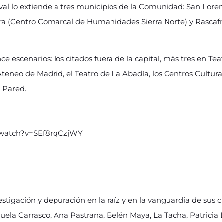
val lo extiende a tres municipios de la Comunidad: San Loren
rera (Centro Comarcal de Humanidades Sierra Norte) y Rascafr
once escenarios: los citados fuera de la capital, más tres en Te
 Ateneo de Madrid, el Teatro de La Abadía, los Centros Cultura
a Pared.
/watch?v=SEf8rqCzjWY
S
estigación y depuración en la raíz y en la vanguardia de sus c
uela Carrasco, Ana Pastrana, Belén Maya, La Tacha, Patricia