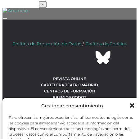
SUSCRÍBETE
×
Política de Protección de Datos
/
Política de Cookies
REVISTA ONLINE
CARTELERA TEATRO MADRID
CENTROS DE FORMACIÓN
PREMIOS GODOT
CONCURSOS
Gestionar consentimiento
SOBRE NOSOTROS
CONTACTO
Para ofrecer las mejores experiencias, utilizamos tecnologías como
OBRAS MÁS VOTADAS
las cookies para almacenar y/o acceder a la información del
RANKING MEJORES OBRAS
dispositivo. El consentimiento de estas tecnologías nos permitirá
procesar datos como el comportamiento de navegación o las
BÚSQUEDA AVANZADA DE OBRAS