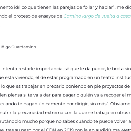
ento idílico que tienen las parejas de follar y hablar”, me 
endo el proceso de ensayos de
Camino largo de vuelta a casa
.
o Íñigo Guardamino.
.
intenta restarle importancia, sé que le da pudor, le brota sin
está viviendo, el de estar programado en un teatro instituc
 lo que es trabajar en precario poniendo en pie proyectos de 
ien piensa si te va a dar para pagar o quién va a recoger el 
 cuando te pagan únicamente por dirigir, sin más”. Obviamente
ufrir la precariedad extrema con la que se trabaja en otros 
frutándolo mucho porque no sabes cuándo te puede volver a pa
e, tras su paso por el CDN en 2019 con la aplaudidísima
Metá