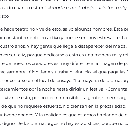
pasado cuando estrenó
Amarte es un trabajo sucio (pero alg
isco.
hace teatro no vive de esto, salvo algunos nombres. Esta p
tar constantemente en activo y puede ser muy estresante. La 
 cuatro años. Y hay gente que llega a desaparecer del mapa. 
 es ser feliz, porque dedicarse a esto es una manera muy reto
rte de nuestros creadores es muy diferente a la imagen de p
cisamente, Iñigo tiene su trabajo ‘vitalicio’, el que paga las 
er encerrarse en el local de ensayo. “La mayoría de dramatu
aparcamientos por la noche hasta dirigir un festival -Coment
cil vivir de esto, por no decir imposible. La gente, sin embar
 de que no requiere esfuerzo. No piensan en la precariedad.
subvencionados. Y la realidad es que estamos hablando de 
io digno. De los dramaturgos no hay estadísticas, porque no 