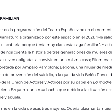
FAMILIAR
lar en la programación del Teatro Español vino en el momen
ramaturgia organizado por este espacio en el 2021. “Me salió
e acabarla porque tenía muy clara esta saga familiar”. Y as
nde nos cuenta la historia de tres generaciones de mujeres 
ida se ven obligadas a convivir en una misma casa; Filomena,
erpretada por Amparo Pamplona; Begoña, una mujer de medi
no de prevención del suicidio, a la que da vida Belén Ponce
de la Unión de Actores y Actrices por su papel en
La madre 
Helena Ezquerro, una muchacha que debido a la situación ec
e y abuela.
e en la vida de esas tres mujeres. Quería plasmar tambié