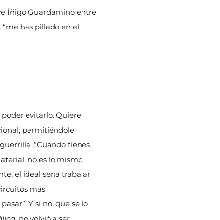
dice Íñigo Guardamino entre
, “me has pillado en el
 poder evitarlo. Quiere
ional, permitiéndole
guerrilla. “Cuando tienes
material, no es lo mismo
, el ideal sería trabajar
circuitos más
sar”. Y si no, que se lo
lica
, no volvió a ser