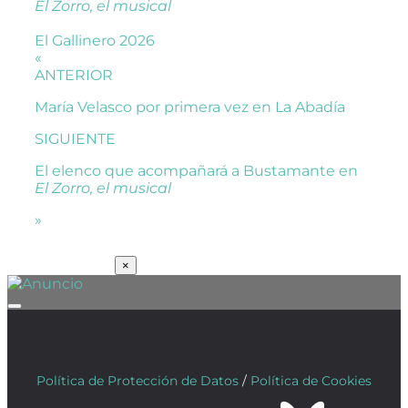
El Zorro, el musical
El Gallinero 2026
«
ANTERIOR
María Velasco por primera vez en La Abadía
SIGUIENTE
El elenco que acompañará a Bustamante en
El Zorro, el musical
»
SUSCRÍBETE
×
Política de Protección de Datos
/
Política de Cookies