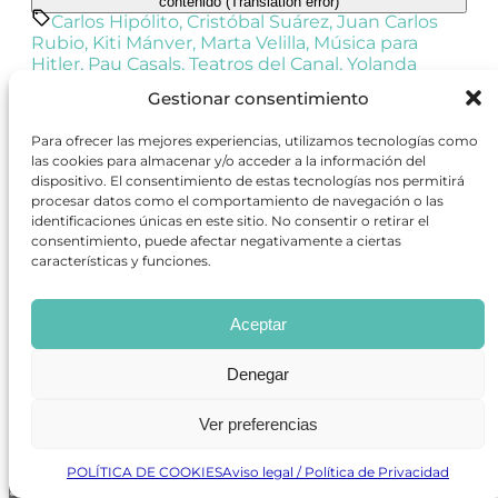
contenido (Translation error)
Carlos Hipólito
,
Cristóbal Suárez
,
Juan Carlos
Rubio
,
Kiti Mánver
,
Marta Velilla
,
Música para
Hitler
,
Pau Casals
,
Teatros del Canal
,
Yolanda
García Serrano
Gestionar consentimiento
Para ofrecer las mejores experiencias, utilizamos tecnologías como
las cookies para almacenar y/o acceder a la información del
dispositivo. El consentimiento de estas tecnologías nos permitirá
procesar datos como el comportamiento de navegación o las
identificaciones únicas en este sitio. No consentir o retirar el
consentimiento, puede afectar negativamente a ciertas
Contenido relacionado
características y funciones.
Aceptar
Música para Hitler
marzo 6, 2025
Denegar
Carlos Hipólito encarna la figura de Pau Casals,
célebre violonchelista y defensor de los
derechos humanos, en una obra basada en
Ver preferencias
hechos reales.
POLÍTICA DE COOKIES
Aviso legal / Política de Privacidad
Entradas recientes