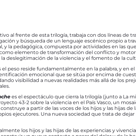
vo al frente de esta trilogía, trabaja con dos líneas de trab
igación y búsqueda de un lenguaje escénico propio a tra
 y la pedagógica, compuesta por actividades en las que u
 como elemento de transformación del conflicto y motor
la deslegitimación de la violencia y el fomento de la cult
 el peso reside fundamentalmente en la palabra, y en el
identificación emocional que se sitúa por encima de cuest
dando visibilidad a nuevas realidades más allá de los preju
les.
noche
es el espectáculo que cierra la trilogía (junto a La m
oyecto 43-2 sobre la violencia en el País Vasco, un mosa
construye a partir de las voces de los hijos y las hijas de 
ropios ejecutores. Una nueva sociedad que trata de dejar 
ente los hijos y las hijas de las experiencias y vivenci