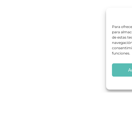
Para ofrece
para almace
de estas t
navegación 
consentimie
funciones.
A