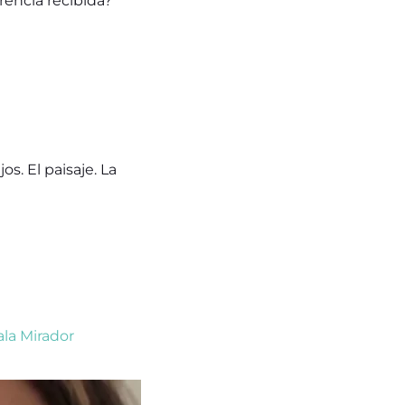
rencia recibida?
os. El paisaje. La
ala Mirador