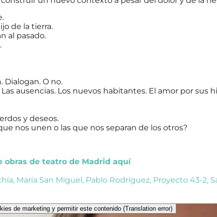
construir un nuevo contexto a pesar del dolor y de la he
.
jo de la tierra.
n al pasado.
.
 Dialogan. O no.
. Las ausencias. Los nuevos habitantes. El amor por sus hij
erdos y deseos.
que nos unen o las que nos separan de los otros?
de obras de teatro de Madrid aquí
chía
,
María San Miguel
,
Pablo Rodríguez
,
Proyecto 43-2
,
S
kies de marketing y permitir este contenido (Translation error)