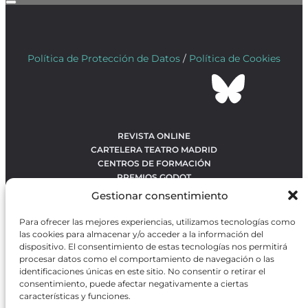
Política de Protección de Datos
/
Política de Cookies
REVISTA ONLINE
CARTELERA TEATRO MADRID
CENTROS DE FORMACIÓN
PREMIOS GODOT
CONCURSOS
Gestionar consentimiento
SOBRE NOSOTROS
CONTACTO
Para ofrecer las mejores experiencias, utilizamos tecnologías como
OBRAS MÁS VOTADAS
las cookies para almacenar y/o acceder a la información del
RANKING MEJORES OBRAS
dispositivo. El consentimiento de estas tecnologías nos permitirá
procesar datos como el comportamiento de navegación o las
BÚSQUEDA AVANZADA DE OBRAS
identificaciones únicas en este sitio. No consentir o retirar el
consentimiento, puede afectar negativamente a ciertas
características y funciones.