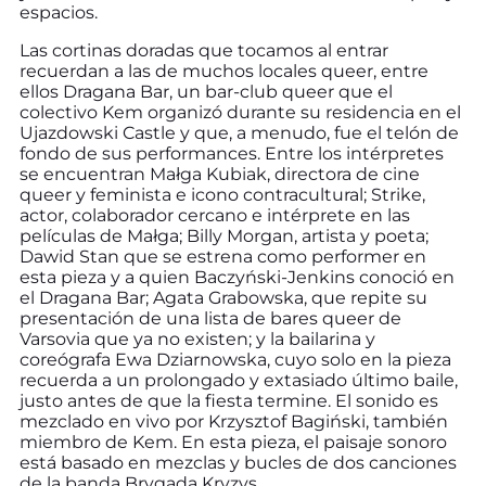
espacios.
Las cortinas doradas que tocamos al entrar
recuerdan a las de muchos locales queer, entre
ellos Dragana Bar, un bar-club queer que el
colectivo Kem organizó durante su residencia en el
Ujazdowski Castle y que, a menudo, fue el telón de
fondo de sus performances. Entre los intérpretes
se encuentran Małga Kubiak, directora de cine
queer y feminista e icono contracultural; Strike,
actor, colaborador cercano e intérprete en las
películas de Małga; Billy Morgan, artista y poeta;
Dawid Stan que se estrena como performer en
esta pieza y a quien Baczyński-Jenkins conoció en
el Dragana Bar; Agata Grabowska, que repite su
presentación de una lista de bares queer de
Varsovia que ya no existen; y la bailarina y
coreógrafa Ewa Dziarnowska, cuyo solo en la pieza
recuerda a un prolongado y extasiado último baile,
justo antes de que la fiesta termine. El sonido es
mezclado en vivo por Krzysztof Bagiński, también
miembro de Kem. En esta pieza, el paisaje sonoro
está basado en mezclas y bucles de dos canciones
de la banda Brygada Kryzys.