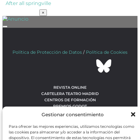
After all springville
SUSCRÍBETE
×
Política de Protección de Datos
/
Política de Cookies
REVISTA ONLINE
CARTELERA TEATRO MADRID
CENTROS DE FORMACIÓN
PREMIOS GODOT
CONCURSOS
Gestionar consentimiento
SOBRE NOSOTROS
CONTACTO
Para ofrecer las mejores experiencias, utilizamos tecnologías como
OBRAS MÁS VOTADAS
las cookies para almacenar y/o acceder a la información del
RANKING MEJORES OBRAS
dispositivo. El consentimiento de estas tecnologías nos permitirá