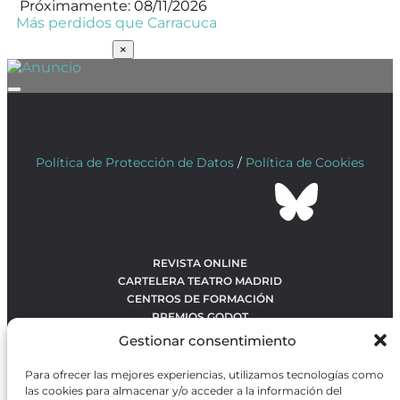
Próximamente: 08/11/2026
Más perdidos que Carracuca
SUSCRÍBETE
×
Política de Protección de Datos
/
Política de Cookies
REVISTA ONLINE
CARTELERA TEATRO MADRID
CENTROS DE FORMACIÓN
PREMIOS GODOT
CONCURSOS
Gestionar consentimiento
SOBRE NOSOTROS
CONTACTO
Para ofrecer las mejores experiencias, utilizamos tecnologías como
OBRAS MÁS VOTADAS
las cookies para almacenar y/o acceder a la información del