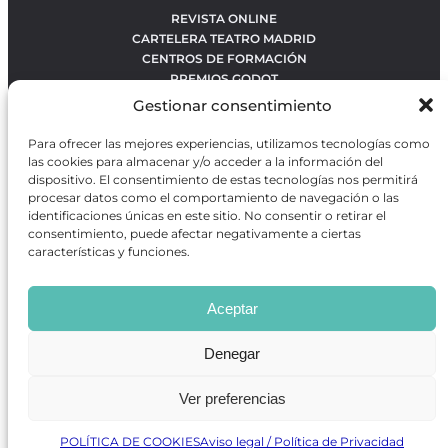
REVISTA ONLINE
CARTELERA TEATRO MADRID
CENTROS DE FORMACIÓN
PREMIOS GODOT
CONCURSOS
Gestionar consentimiento
SOBRE NOSOTROS
CONTACTO
Para ofrecer las mejores experiencias, utilizamos tecnologías como
OBRAS MÁS VOTADAS
las cookies para almacenar y/o acceder a la información del
RANKING MEJORES OBRAS
dispositivo. El consentimiento de estas tecnologías nos permitirá
procesar datos como el comportamiento de navegación o las
BÚSQUEDA AVANZADA DE OBRAS
identificaciones únicas en este sitio. No consentir o retirar el
consentimiento, puede afectar negativamente a ciertas
características y funciones.
Revista GODOT
es una revista independiente especializada
en información sobre artes escénicas de Madrid, gratuita y
Aceptar
que se distribuye en espacios escénicos, además de otros
puntos de interés turístico y de ocio de la capital.
Denegar
Ver preferencias
Revista de Artes Escénicas GODOT © 2026
Desarrollado por
Precise Future
POLÍTICA DE COOKIES
Aviso legal / Política de Privacidad