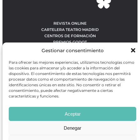
REVISTA ONLINE
CARTELERA TEATRO MADRID
CENTROS DE FORMACIÓN
PREMIOS GODOT
CONCURSOS
Gestionar consentimiento
SOBRE NOSOTROS
CONTACTO
Para ofrecer las mejores experiencias, utilizamos tecnologías como
OBRAS MÁS VOTADAS
las cookies para almacenar y/o acceder a la información del
RANKING MEJORES OBRAS
dispositivo. El consentimiento de estas tecnologías nos permitirá
procesar datos como el comportamiento de navegación o las
BÚSQUEDA AVANZADA DE OBRAS
identificaciones únicas en este sitio. No consentir o retirar el
consentimiento, puede afectar negativamente a ciertas
características y funciones.
Revista GODOT
es una revista independiente especializada
en información sobre artes escénicas de Madrid, gratuita y
Aceptar
que se distribuye en espacios escénicos, además de otros
puntos de interés turístico y de ocio de la capital.
Denegar