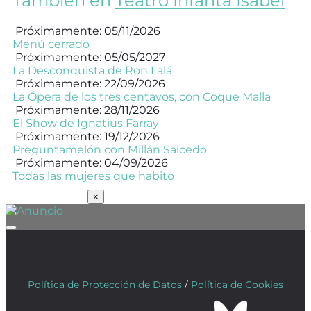
También en
Teatro Infanta Isabel
Próximamente: 05/11/2026
Menú cerrado
Próximamente: 05/05/2027
La Desconquista de Ron Lalá
Próximamente: 22/09/2026
La Ópera de los tres centavos, con Coque Malla
Próximamente: 28/11/2026
El Show de Ignatius Farray
Próximamente: 19/12/2026
Preguntamelón con Millán Salcedo
Próximamente: 04/09/2026
Todas las mujeres que habito
SUSCRÍBETE
×
Política de Protección de Datos
/
Política de Cookies