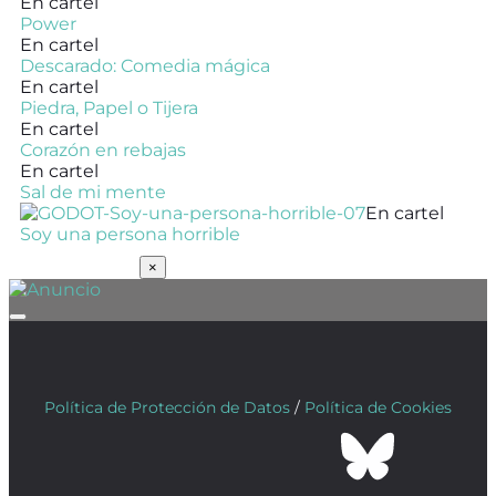
En cartel
Power
En cartel
Descarado: Comedia mágica
En cartel
Piedra, Papel o Tijera
En cartel
Corazón en rebajas
En cartel
Sal de mi mente
En cartel
Soy una persona horrible
SUSCRÍBETE
×
Política de Protección de Datos
/
Política de Cookies