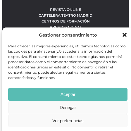
REVISTA ONLINE
CARTELERA TEATRO MADRID
CENTROS DE FORMACIÓN
PREMIOS GODOT
CONCURSOS
Gestionar consentimiento
SOBRE NOSOTROS
CONTACTO
Para ofrecer las mejores experiencias, utilizamos tecnologías como
OBRAS MÁS VOTADAS
las cookies para almacenar y/o acceder a la información del
RANKING MEJORES OBRAS
dispositivo. El consentimiento de estas tecnologías nos permitirá
procesar datos como el comportamiento de navegación o las
BÚSQUEDA AVANZADA DE OBRAS
identificaciones únicas en este sitio. No consentir o retirar el
consentimiento, puede afectar negativamente a ciertas
características y funciones.
Revista GODOT
es una revista independiente especializada
en información sobre artes escénicas de Madrid, gratuita y
Aceptar
que se distribuye en espacios escénicos, además de otros
puntos de interés turístico y de ocio de la capital.
Denegar
Ver preferencias
Revista de Artes Escénicas GODOT © 2026