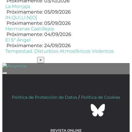
Próximamente: 03/10/2026
La Monjaja
Próximamente: 05/09/2026
IN.QUI.LI.N[O]
Próximamente: 05/09/2026
Hermanas Castillejos
Próximamente: 04/09/2026
El 5º Ángel
Próximamente: 24/09/2026
Tempestad. Disturbios Atmosféricos Violentos
SUSCRÍBETE
×
Política de Protección de Datos
/
Política de Cookies
REVISTA ONLINE