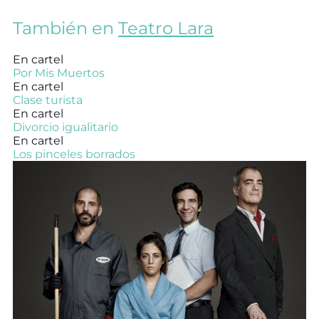
También en
Teatro Lara
En cartel
Por Mis Muertos
En cartel
Clase turista
En cartel
Divorcio igualitario
En cartel
Los pinceles borrados