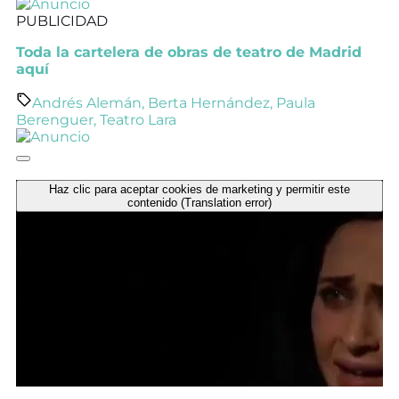
PUBLICIDAD
Toda la cartelera de obras de teatro de Madrid
aquí
Andrés Alemán
,
Berta Hernández
,
Paula
Berenguer
,
Teatro Lara
Haz clic para aceptar cookies de marketing y permitir este
contenido (Translation error)