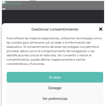
Política de Protección de Datos
/
Política de Cookies
Gestionar consentimiento
Para ofrecer las mejores experiencias, utilizamos tecnologías como
las cookies para almacenar y/o acceder a la información del
dispositivo. El consentimiento de estas tecnologías nos permitirá
procesar datos como el comportamiento de navegación o las
REVISTA ONLINE
identificaciones únicas en este sitio. No consentir o retirar el
consentimiento, puede afectar negativamente a ciertas
CARTELERA TEATRO MADRID
características y funciones.
CENTROS DE FORMACIÓN
PREMIOS GODOT
CONCURSOS
Aceptar
SOBRE NOSOTROS
CONTACTO
Denegar
OBRAS MÁS VOTADAS
RANKING MEJORES OBRAS
BÚSQUEDA AVANZADA DE OBRAS
Ver preferencias