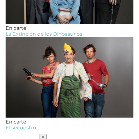
En cartel
La Extinción de los Dinosaurios
En cartel
El secuestro
SUSCRÍBETE
×