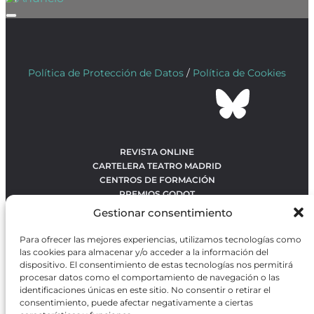
Política de Protección de Datos
/
Política de Cookies
REVISTA ONLINE
CARTELERA TEATRO MADRID
CENTROS DE FORMACIÓN
PREMIOS GODOT
CONCURSOS
Gestionar consentimiento
SOBRE NOSOTROS
CONTACTO
Para ofrecer las mejores experiencias, utilizamos tecnologías como
OBRAS MÁS VOTADAS
las cookies para almacenar y/o acceder a la información del
RANKING MEJORES OBRAS
dispositivo. El consentimiento de estas tecnologías nos permitirá
procesar datos como el comportamiento de navegación o las
BÚSQUEDA AVANZADA DE OBRAS
identificaciones únicas en este sitio. No consentir o retirar el
consentimiento, puede afectar negativamente a ciertas