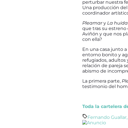
perturbar nuestra f
Una producción del 
coordinador artístic
Pleamar
y
La huida
que tras su estreno
Aviñón y que nos pl
con ella?
En una casa junto 
entorno bonito y agr
refugiados, adultos 
relación de pareja s
abismo de incompre
La primera parte,
Pl
testimonio del homb
Toda la cartelera 
Fernando Guallar