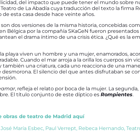
elicidad, del impacto que puede tener el mundo sobre nu
Teatro de La Abadía cuya traducción del texto la firma R
o de esta casa desde hace veinte años.
son dos versiones de la misma historia, concebidas co
 en Bélgica por la compañía SKaGeN fueron presentados e
antean el drama íntimo de una crisis ética. ¿Qué es la e
a la playa viven un hombre y una mujer, enamorados, ac
adable. Cuando el mar arroja a la orilla los cuerpos sin v
y también una criatura, cada uno reacciona de una manera
e desmorona. El silencio del que antes disfrutaban se co
nsión.
eamar
, refleja el relato por boca de la mujer. La segunda,
re. El título conjunto de este díptico es
Rompientes
.
de obras de teatro de Madrid aquí
,
José María Esbec
,
Paul Verrept
,
Rebeca Hernando
,
Teatr