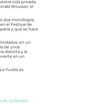
estra vida privada.
onald Brouwer, el
mo dos monólogos,
n el Festival de
mpatía y qué se hace
omodados, en un
ida de unos
 distinta y la
nvierte en un
La huida
, es
o de La Abadía