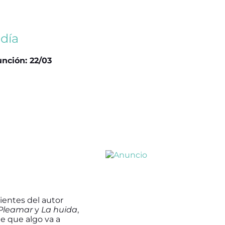
día
unción: 22/03
ientes del autor
Pleamar
y
La huida
,
e que algo va a