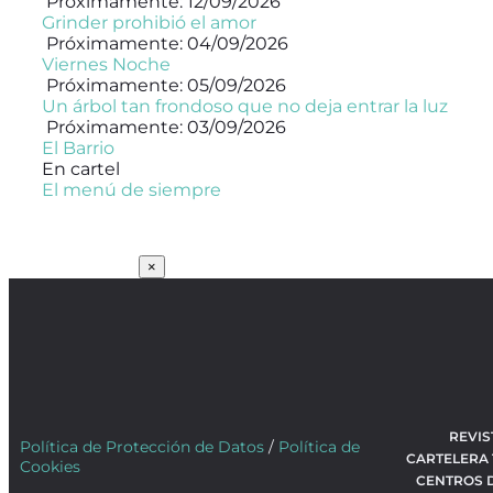
Próximamente: 12/09/2026
Grinder prohibió el amor
Próximamente: 04/09/2026
Viernes Noche
Próximamente: 05/09/2026
Un árbol tan frondoso que no deja entrar la luz
Próximamente: 03/09/2026
El Barrio
En cartel
El menú de siempre
SUSCRÍBETE
×
REVIS
Política de Protección de Datos
/
Política de
CARTELERA
Cookies
CENTROS 