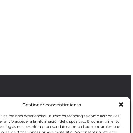
Gestionar consentimiento
Revista GODOT
es una revista
independiente especializada en información
r las mejores experiencias, utilizamos tecnologías como las cookies
sobre artes escénicas de Madrid, gratuita y
VOTADAS
nar y/o acceder a la información del dispositivo. El consentimiento
que se distribuye en espacios escénicos,
RES OBRAS
ecnologías nos permitirá procesar datos como el comportamiento de
además de otros puntos de interés turístico
ANZADA DE
o las identificaciones únicas en este sitio. No consentir o retirar el