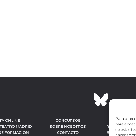
Para ofrece
TA ONLINE
CONCURSOS
OBRAS MÁS 
para almace
 TEATRO MADRID
SOBRE NOSOTROS
RANKING MEJO
de estas t
DE FORMACIÓN
CONTACTO
BÚSQUEDA AV
navegación 