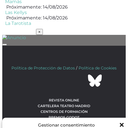
Mamás
Próximamente: 14/08/2026
Las Kellys
Próximamente: 14/08/2026
La Tarotista
SUSCRÍBETE
×
Política de Protección de Datos
/
Política de Cookies
REVISTA ONLINE
CARTELERA TEATRO MADRID
CENTROS DE FORMACIÓN
PREMIOS GODOT
CONCURSOS
Gestionar consentimiento